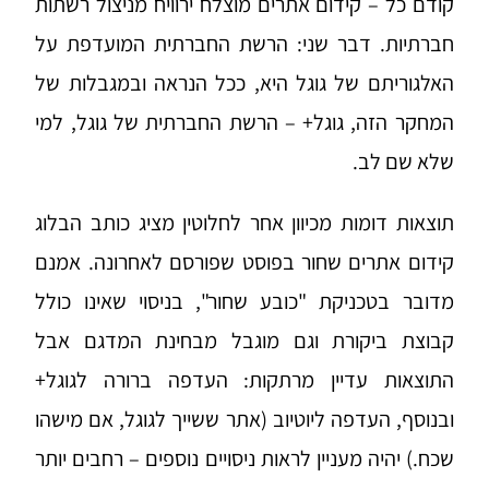
קודם כל – קידום אתרים מוצלח ירוויח מניצול רשתות
חברתיות. דבר שני: הרשת החברתית המועדפת על
האלגוריתם של גוגל היא, ככל הנראה ובמגבלות של
המחקר הזה, גוגל+ – הרשת החברתית של גוגל, למי
שלא שם לב.
תוצאות דומות מכיוון אחר לחלוטין מציג כותב הבלוג
קידום אתרים שחור
ב
פוסט
שפורסם לאחרונה. אמנם
מדובר בטכניקת "כובע שחור", בניסוי שאינו כולל
קבוצת ביקורת וגם מוגבל מבחינת המדגם אבל
התוצאות עדיין מרתקות: העדפה ברורה לגוגל+
ובנוסף, העדפה ליוטיוב (אתר ששייך לגוגל, אם מישהו
שכח.) יהיה מעניין לראות ניסויים נוספים – רחבים יותר